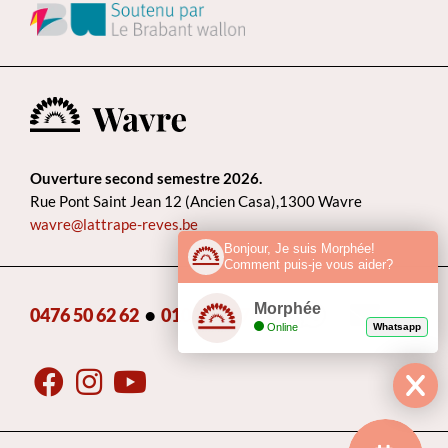
Ouverture second semestre 2026.
Rue Pont Saint Jean 12 (Ancien Casa),1300 Wavre
wavre@lattrape-reves.be
Bonjour, Je suis Morphée!
Comment puis-je vous aider?
Morphée
0476 50 62 62
•
010 22 85 75
•
Online
Whatsapp