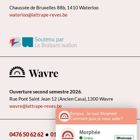
Chaussée de Bruxelles 88b, 1410 Waterloo
waterloo@lattrape-reves.be
Ouverture second semestre 2026.
Rue Pont Saint Jean 12 (Ancien Casa),1300 Wavre
wavre@lattrape-reves.be
Bonjour, Je suis Morphée!
Comment puis-je vous aider?
Morphée
0476 50 62 62
•
010 22 85 75
•
Online
Whatsapp