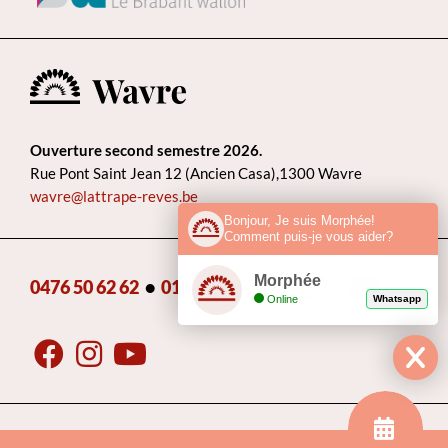
Ouverture second semestre 2026.
Rue Pont Saint Jean 12 (Ancien Casa),1300 Wavre
wavre@lattrape-reves.be
Bonjour, Je suis Morphée!
Comment puis-je vous aider?
Morphée
0476 50 62 62
•
010 22 85 75
•
Online
Whatsapp