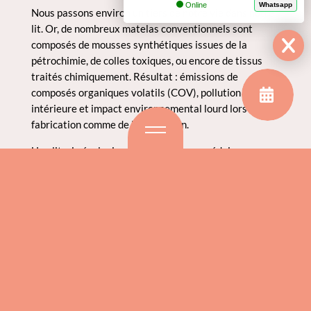
Online
Whatsapp
Nous passons environ un tiers de notre vie dans notre
lit. Or, de nombreux matelas conventionnels sont
composés de mousses synthétiques issues de la
pétrochimie, de colles toxiques, ou encore de tissus
traités chimiquement. Résultat : émissions de
composés organiques volatils (COV), pollution
intérieure et impact environnemental lourd lors de la
fabrication comme de l’élimination.
Une literie écologique est conçue pour réduire au
maximum les substances nocives, limiter l’empreinte
carbone de sa production et offrir un environnement
plus sain à votre corps comme à votre planète.
Les matériaux à privilégier pour une
literie plus saine
Le latex 100 % naturel
Issu de la sève d’hévéa récoltée sans endommager les