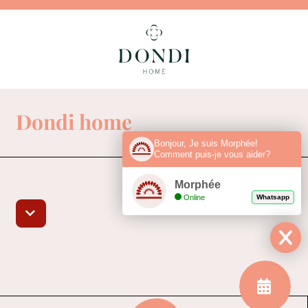
Dondi home
Bonjour, Je suis Morphée!
Comment puis-je vous aider?
Morphée
Online
Whatsapp