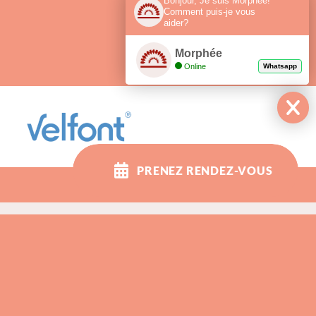
Bonjour, Je suis Morphée!
Comment puis-je vous
aider?
Morphée
Online
Whatsapp
PRENEZ RENDEZ-VOUS
e 5b, 5300 Andenne